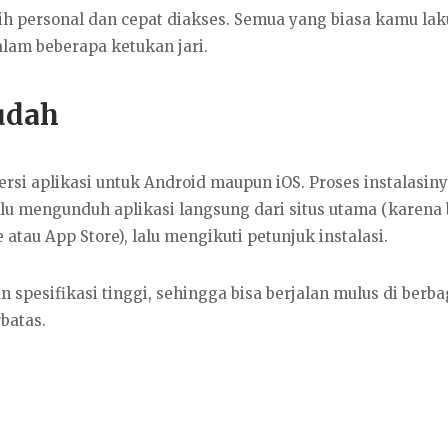
h personal dan cepat diakses. Semua yang biasa kamu la
dalam beberapa ketukan jari.
udah
ersi aplikasi untuk Android maupun iOS. Proses instalasin
u mengunduh aplikasi langsung dari situs utama (karena
e atau App Store), lalu mengikuti petunjuk instalasi.
spesifikasi tinggi, sehingga bisa berjalan mulus di berba
batas.