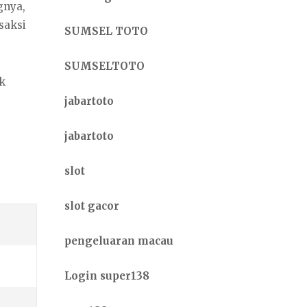
gnya,
saksi
SUMSEL TOTO
SUMSELTOTO
k
jabartoto
jabartoto
slot
slot gacor
pengeluaran macau
Login super138