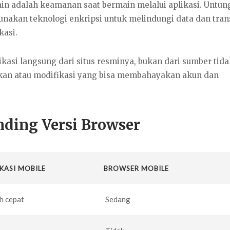
ain adalah keamanan saat bermain melalui aplikasi. Untun
nakan teknologi enkripsi untuk melindungi data dan tran
kasi.
asi langsung dari situs resminya, bukan dari sumber tida
akan atau modifikasi yang bisa membahayakan akun dan
nding Versi Browser
IKASI MOBILE
BROWSER MOBILE
h cepat
Sedang