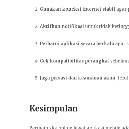
Gunakan koneksi internet stabil
agar 
Aktifkan notifikasi
untuk tidak ketingg
Perbarui aplikasi secara berkala
agar s
Cek kompatibilitas perangkat
sebelum
Jaga privasi dan keamanan akun
, ter
Kesimpulan
Bermain slot online lewat aplikasi mobile 