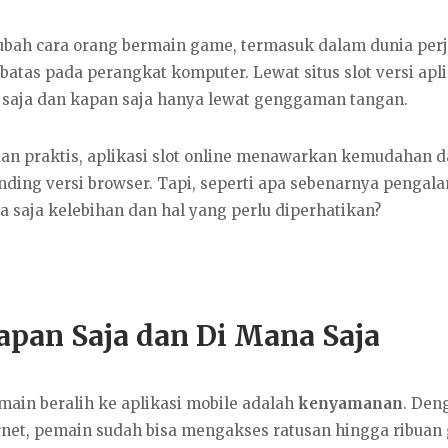
bah cara orang bermain game, termasuk dalam dunia per
erbatas pada perangkat komputer. Lewat situs slot versi apli
 saja dan kapan saja hanya lewat genggaman tangan.
 dan praktis, aplikasi slot online menawarkan kemudahan 
nding versi browser. Tapi, seperti apa sebenarnya pengal
pa saja kelebihan dan hal yang perlu diperhatikan?
pan Saja dan Di Mana Saja
ain beralih ke aplikasi mobile adalah
kenyamanan
. Den
rnet, pemain sudah bisa mengakses ratusan hingga ribuan