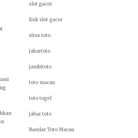
slot gacor
link slot gacor
ot
situs toto
jabartoto
jambitoto
masi
toto macau
ang
toto togel
ahkan
jabar toto
us
Bandar Toto Macau