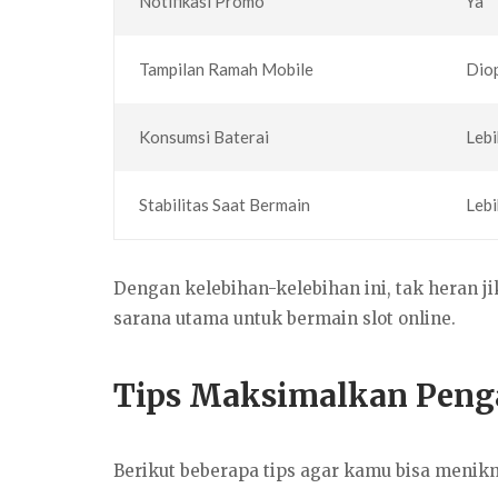
Notifikasi Promo
Ya
Tampilan Ramah Mobile
Dio
Konsumsi Baterai
Leb
Stabilitas Saat Bermain
Lebi
Dengan kelebihan-kelebihan ini, tak heran j
sarana utama untuk bermain slot online.
Tips Maksimalkan Penga
Berikut beberapa tips agar kamu bisa menikma