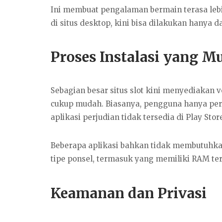
Ini membuat pengalaman bermain terasa lebi
di situs desktop, kini bisa dilakukan hanya 
Proses Instalasi yang M
Sebagian besar situs slot kini menyediakan v
cukup mudah. Biasanya, pengguna hanya perl
aplikasi perjudian tidak tersedia di Play Stor
Beberapa aplikasi bahkan tidak membutuhkan 
tipe ponsel, termasuk yang memiliki RAM ter
Keamanan dan Privasi