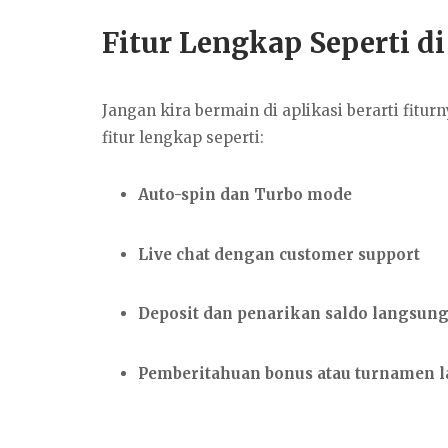
Fitur Lengkap Seperti d
Jangan kira bermain di aplikasi berarti fitur
fitur lengkap seperti:
Auto-spin dan Turbo mode
Live chat dengan customer support
Deposit dan penarikan saldo langsung 
Pemberitahuan bonus atau turnamen la