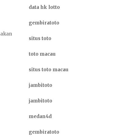
data hk lotto
gembiratoto
iakan
situs toto
toto macau
situs toto macau
jambitoto
jambitoto
medan4d
gembiratoto