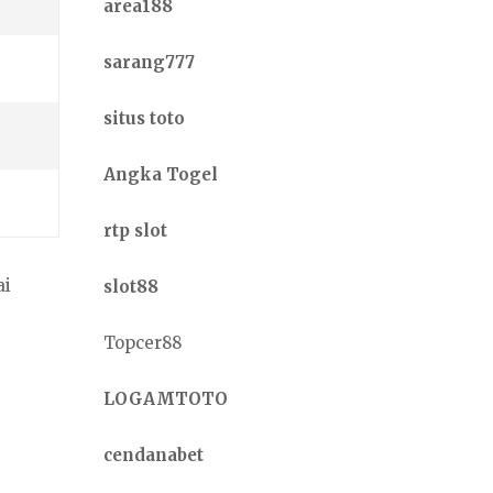
area188
sarang777
situs toto
Angka Togel
rtp slot
ai
slot88
Topcer88
LOGAMTOTO
cendanabet